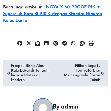
Baca juga artikel ini:
NOYA X 80 PROOF PIK 2:
Superclub Baru di PIK 2 dengan Standar Hiburan
Kelas Dunia
Post
Prospek Bisnis Alas
Pilihan Sepatu
Kaki Lokal di Tengah
Ternyata Bisa
navigation
Inovasi Material
Memengaruhi Postur
Modern
Tubuh
By
admin