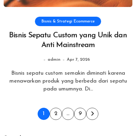
Bisnis & Strategi Ecommerce
Bisnis Sepatu Custom yang Unik dan
Anti Mainstream
admin
Apr 7, 2026
Bisnis sepatu custom semakin diminati karena
menawarkan produk yang berbeda dari sepatu
pada umumnya. Di...
Posts
1
2
…
9
pagination