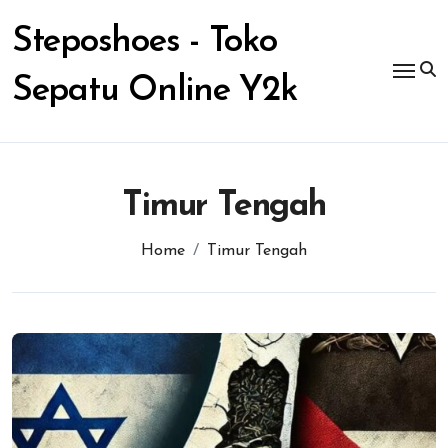
Skip
to
Steposhoes - Toko
content
Sepatu Online Y2k
Timur Tengah
Home
Timur Tengah