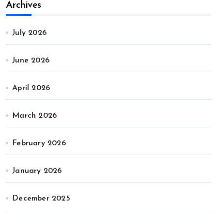
Archives
July 2026
June 2026
April 2026
March 2026
February 2026
January 2026
December 2025