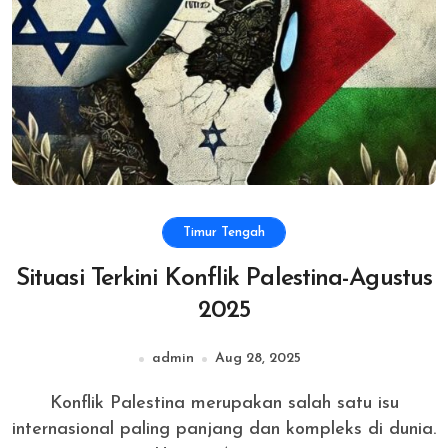
Timur Tengah
Situasi Terkini Konflik Palestina-Agustus
2025
admin
Aug 28, 2025
Konflik Palestina merupakan salah satu isu
internasional paling panjang dan kompleks di dunia.