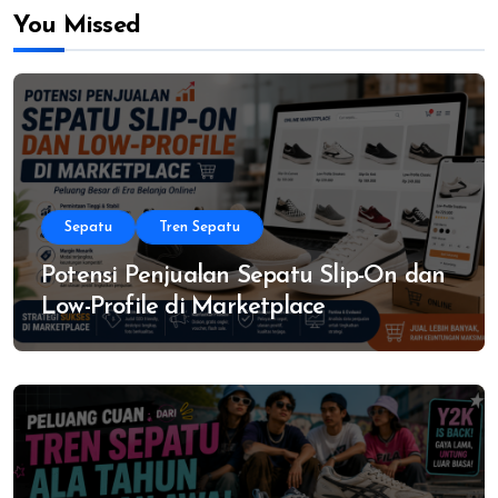
You Missed
Sepatu
Tren Sepatu
Potensi Penjualan Sepatu Slip-On dan
Low-Profile di Marketplace