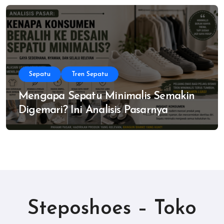
Sepatu
Tren Sepatu
Mengapa Sepatu Minimalis Semakin
Digemari? Ini Analisis Pasarnya
Steposhoes – Toko