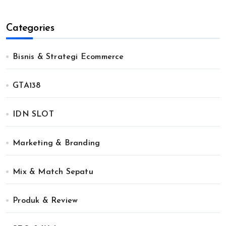
Categories
Bisnis & Strategi Ecommerce
GTA138
IDN SLOT
Marketing & Branding
Mix & Match Sepatu
Produk & Review