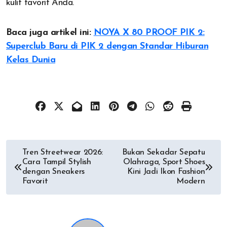
kulit favorit Anda.
Baca juga artikel ini:
NOYA X 80 PROOF PIK 2:
Superclub Baru di PIK 2 dengan Standar Hiburan
Kelas Dunia
Post
Tren Streetwear 2026:
Bukan Sekadar Sepatu
Cara Tampil Stylish
Olahraga, Sport Shoes
navigation
dengan Sneakers
Kini Jadi Ikon Fashion
Favorit
Modern