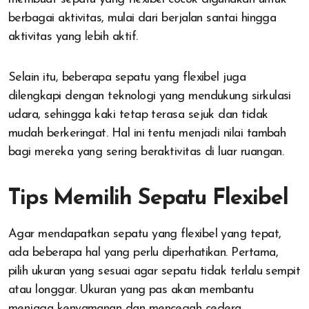
berbagai aktivitas, mulai dari berjalan santai hingga
aktivitas yang lebih aktif.
Selain itu, beberapa sepatu yang flexibel juga
dilengkapi dengan teknologi yang mendukung sirkulasi
udara, sehingga kaki tetap terasa sejuk dan tidak
mudah berkeringat. Hal ini tentu menjadi nilai tambah
bagi mereka yang sering beraktivitas di luar ruangan.
Tips Memilih Sepatu Flexibel
Agar mendapatkan sepatu yang flexibel yang tepat,
ada beberapa hal yang perlu diperhatikan. Pertama,
pilih ukuran yang sesuai agar sepatu tidak terlalu sempit
atau longgar. Ukuran yang pas akan membantu
menjaga kenyamanan dan mencegah cedera.