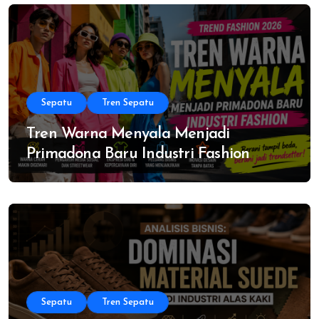
Sepatu
Tren Sepatu
Tren Warna Menyala Menjadi
Primadona Baru Industri Fashion
Sepatu
Tren Sepatu