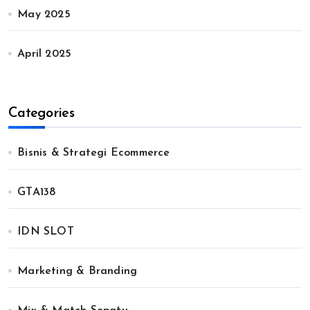
May 2025
April 2025
Categories
Bisnis & Strategi Ecommerce
GTA138
IDN SLOT
Marketing & Branding