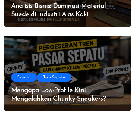
Analisis Bisnis: Dominasi Material
Suede di Industri Alas Kaki
Sepatu
Tren Sepatu
Mengapa Low-Profile Kini
Mengalahkan Chunky Sneakers?