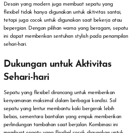
Desain yang modern juga membuat sepatu yang
flexibel tidak hanya digunakan untuk aktivitas santai,
tetapi juga cocok untuk digunakan saat bekerja atau
bepergian. Dengan pilihan warna yang beragam, sepatu
ini dapat memberikan sentuhan stylish pada penampilan
sehari-hari.
Dukungan untuk Aktivitas
Sehari-hari
Sepatu yang flexibel dirancang untuk memberikan
kenyamanan maksimal dalam berbagai kondisi. Sol
sepatu yang lentur membantu kaki bergerak lebih
bebas, sementara bantalan yang empuk memberikan
perlindungan tambahan saat berjalan. Kombinasi ini
membuat sepatu yang flexibel cocok digunakan untuk