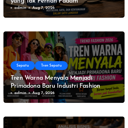
yang Tak Pernah Padam
admin
Aug 7, 2026
Sepatu
Tren Sepatu
Tren Warna Menyala Menjadi
Primadona Baru Industri Fashion
admin
Aug 7, 2026