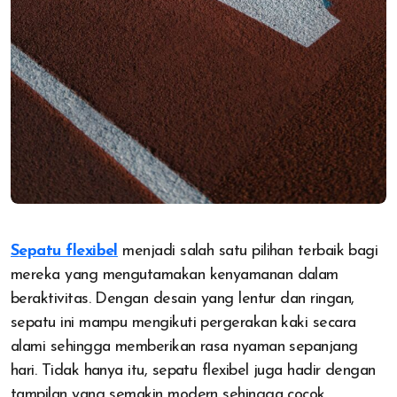
Sepatu flexibel
menjadi salah satu pilihan terbaik bagi
mereka yang mengutamakan kenyamanan dalam
beraktivitas. Dengan desain yang lentur dan ringan,
sepatu ini mampu mengikuti pergerakan kaki secara
alami sehingga memberikan rasa nyaman sepanjang
hari. Tidak hanya itu, sepatu flexibel juga hadir dengan
tampilan yang semakin modern sehingga cocok