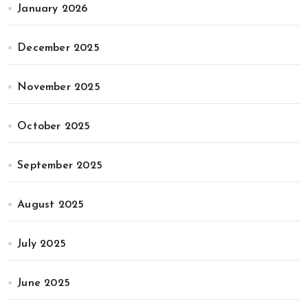
January 2026
December 2025
November 2025
October 2025
September 2025
August 2025
July 2025
June 2025