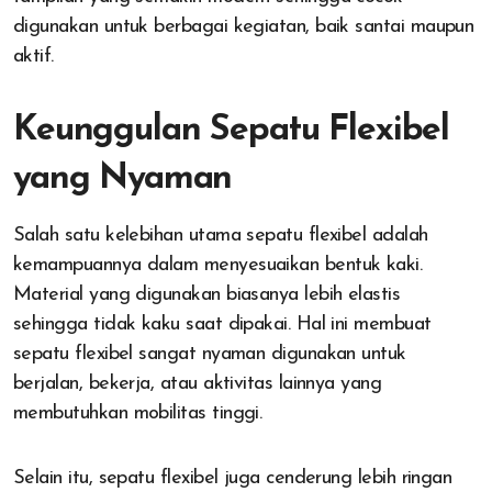
digunakan untuk berbagai kegiatan, baik santai maupun
aktif.
Keunggulan Sepatu Flexibel
yang Nyaman
Salah satu kelebihan utama sepatu flexibel adalah
kemampuannya dalam menyesuaikan bentuk kaki.
Material yang digunakan biasanya lebih elastis
sehingga tidak kaku saat dipakai. Hal ini membuat
sepatu flexibel sangat nyaman digunakan untuk
berjalan, bekerja, atau aktivitas lainnya yang
membutuhkan mobilitas tinggi.
Selain itu, sepatu flexibel juga cenderung lebih ringan