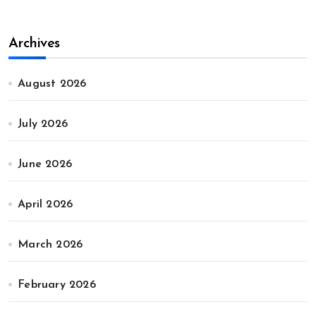
Archives
August 2026
July 2026
June 2026
April 2026
March 2026
February 2026