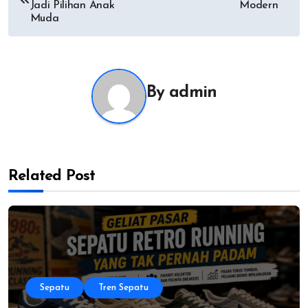
navigation
Jadi Pilihan Anak
Modern
Muda
By
admin
Related Post
Sepatu
Tren Sepatu