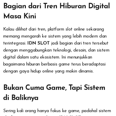
Bagian dari Tren Hiburan Digital
Masa Kini
Kalau dilihat dari tren, platform slot online sekarang
memang mengarah ke sistem yang lebih modern dan
terintegrasi.
IDN SLOT
jadi bagian dari tren tersebut
dengan menggabungkan teknologi, desain, dan sistem
digital dalam satu ekosistem. Ini menunjukkan
bagaimana hiburan berbasis game terus beradaptasi
dengan gaya hidup online yang makin dinamis.
Bukan Cuma Game, Tapi Sistem
di Baliknya
Sering kali orang hanya fokus ke game, padahal sistem