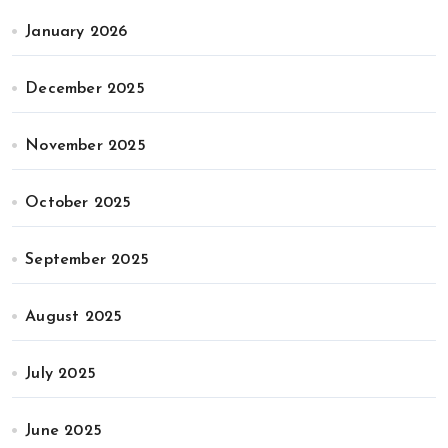
January 2026
December 2025
November 2025
October 2025
September 2025
August 2025
July 2025
June 2025