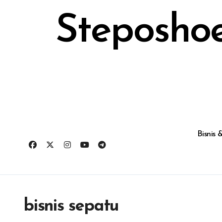
Skip
to
Steposhoe
content
Bisnis
bisnis sepatu